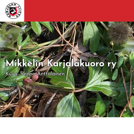
Mikkelin Karjalakuoro ry
Kuva: Seppo Anttalainen