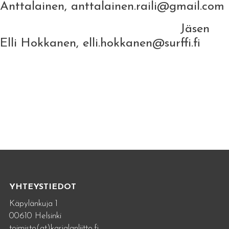
Anttalainen, anttalainen.raili@gmail.com
Jäsen
Elli Hokkanen, elli.hokkanen@surffi.fi
YHTEYSTIEDOT
Käpylänkuja 1
00610 Helsinki
toimisto(at)karjalanliitto.fi