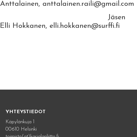
Anttalainen, anttalainen.raili@gmail.com
Jäsen
Elli Hokkanen, elli.hokkanen@surffi.fi
YHTEYSTIEDOT
Käpylänkuja 1
00610 Helsinki
toimisto(at)karjalanliitto.fi