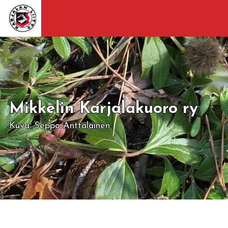
Mikkelin Karjalakuoro ry
Kuva: Seppo Anttalainen