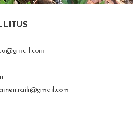
LLITUS
gmail.com
om
.raili@gmail.com