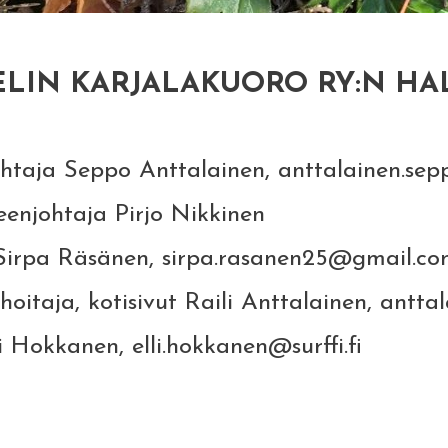
LIN KARJALAKUORO RY:N HA
lainen, anttalainen.seppo@
rjo Nikkinen
 sirpa.rasanen25@gmail.c
aili Anttalainen, anttalainen
i.hokkanen@surffi.fi