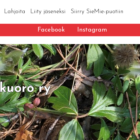
Lahjoita
Liity jäseneksi
Siirry SieMie-puotiin
Facebook
Instagram
kuoro ry