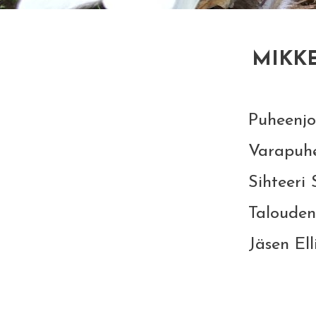
MIKKE
Puheenjohtaja Seppo Antta
Varapuheenjohtaja Pi
Sihteeri Sirpa Räsänen,
Taloudenhoitaja, kotisivut R
Jäsen Elli Hokkanen, ell