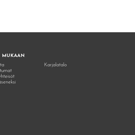
E MUKAAN
ta
Karjalatalo
tumat
hteisöt
jäseneksi