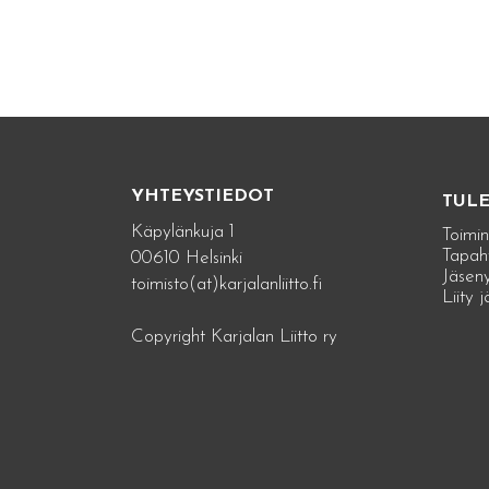
YHTEYSTIEDOT
TUL
Käpylänkuja 1
Toimin
Tapah
00610 Helsinki
Jäseny
toimisto(at)karjalanliitto.fi
Liity 
Copyright Karjalan Liitto ry