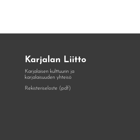
Karjalan Liitto
Karjalaisen kulttuurin ja
karjalaisuuden yhteisö
Rekisteriseloste (pdf)