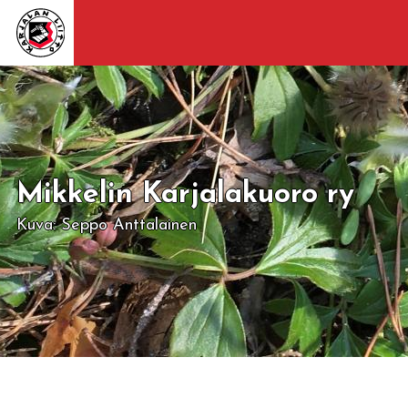
Mikkelin Karjalakuoro ry
Kuva: Seppo Anttalainen