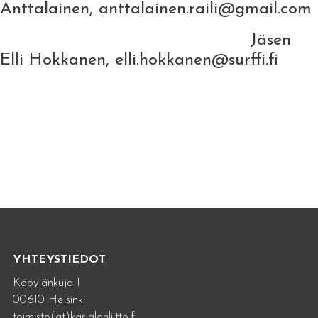
Anttalainen, anttalainen.raili@gmail.com
Jäsen
Elli Hokkanen, elli.hokkanen@surffi.fi
YHTEYSTIEDOT
Käpylänkuja 1
00610 Helsinki
toimisto(at)karjalanliitto.fi