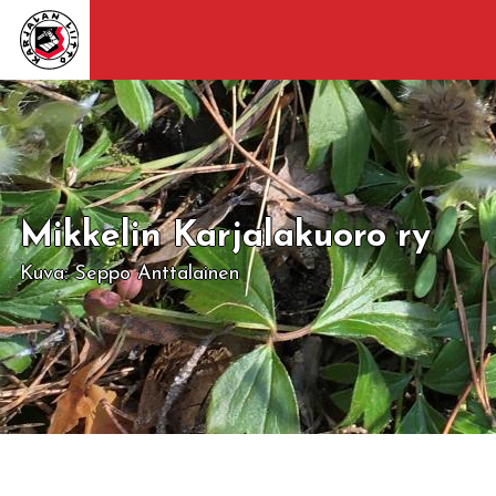
Mikkelin Karjalakuoro ry
Kuva: Seppo Anttalainen