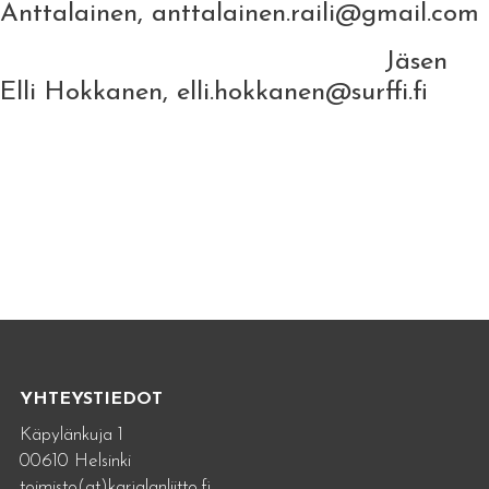
Anttalainen, anttalainen.raili@gmail.com
Jäsen
Elli Hokkanen, elli.hokkanen@surffi.fi
YHTEYSTIEDOT
Käpylänkuja 1
00610 Helsinki
toimisto(at)karjalanliitto.fi