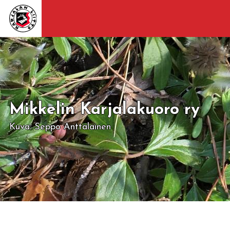
Mikkelin Karjalakuoro ry
Kuva: Seppo Anttalainen