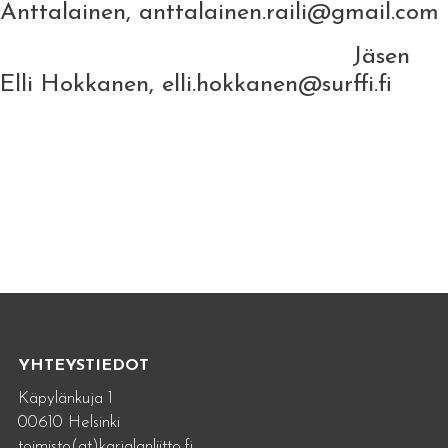
Anttalainen, anttalainen.raili@gmail.com
Jäsen
Elli Hokkanen, elli.hokkanen@surffi.fi
YHTEYSTIEDOT
Käpylänkuja 1
00610 Helsinki
toimisto(at)karjalanliitto.fi