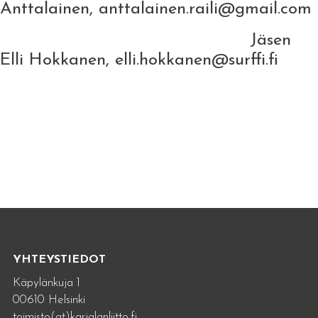
Anttalainen, anttalainen.raili@gmail.com
Jäsen
Elli Hokkanen, elli.hokkanen@surffi.fi
YHTEYSTIEDOT
Käpylänkuja 1
00610 Helsinki
toimisto(at)karjalanliitto.fi