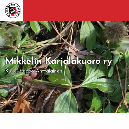
Mikkelin Karjalakuoro ry
Kuva: Seppo Anttalainen