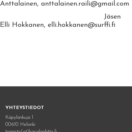
Anttalainen, anttalainen.raili@gmail.com
Jäsen
Elli Hokkanen, elli.hokkanen@surffi.fi
YHTEYSTIEDOT
Käpylänkuja 1
00610 Helsinki
toimisto(at)karjalanliitto.fi