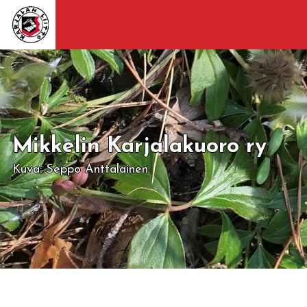
Mikkelin Karjalakuoro ry
Kuva: Seppo Anttalainen