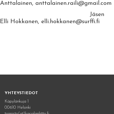
Anttalainen, anttalainen.raili@gmail.com
Jäsen
Elli Hokkanen, elli.hokkanen@surffi.fi
YHTEYSTIEDOT
Käpylänkuja 1
00610 Helsinki
toimisto(at)karjalanliitto.fi