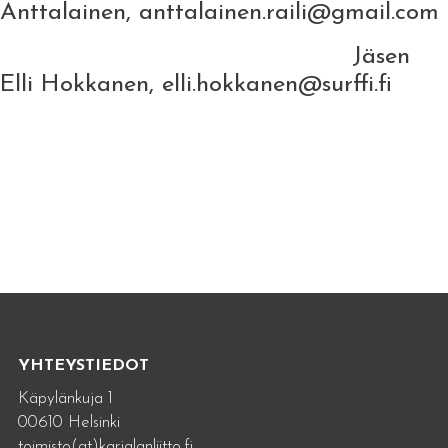
Anttalainen, anttalainen.raili@gmail.com
Jäsen
Elli Hokkanen, elli.hokkanen@surffi.fi
YHTEYSTIEDOT
Käpylänkuja 1
00610 Helsinki
toimisto(at)karjalanliitto.fi