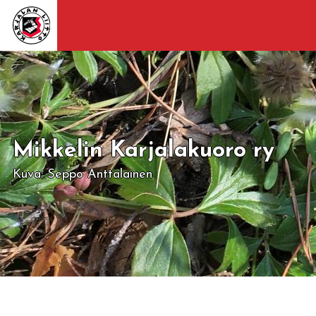
Mikkelin Karjalakuoro ry
Kuva: Seppo Anttalainen