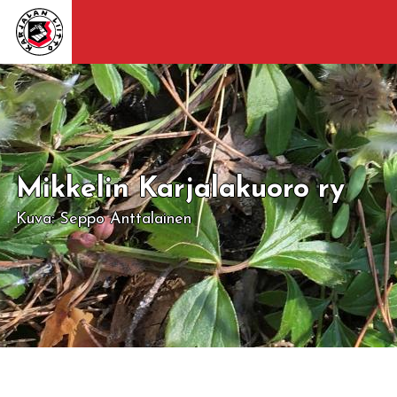
Mikkelin Karjalakuoro ry
Kuva: Seppo Anttalainen