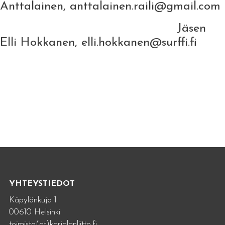
Anttalainen, anttalainen.raili@gmail.com
Jäsen
Elli Hokkanen, elli.hokkanen@surffi.fi
YHTEYSTIEDOT
Käpylänkuja 1
00610 Helsinki
toimisto(at)karjalanliitto.fi