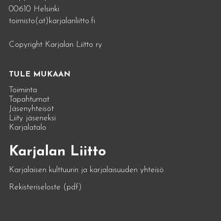
00610 Helsinki
toimisto(at)karjalanliitto.fi
Copyright Karjalan Liitto ry
TULE MUKAAN
Toiminta
Tapahtumat
Jäsenyhteisöt
Liity jäseneksi
Karjalatalo
Karjalan Liitto
Karjalaisen kulttuurin ja karjalaisuuden yhteisö
Rekisteriseloste (pdf)