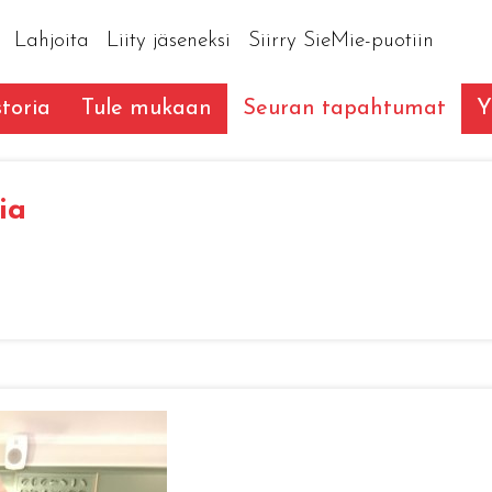
Lahjoita
Liity jäseneksi
Siirry SieMie-puotiin
toria
Tule mukaan
Seuran tapahtumat
Y
ia