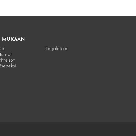
E MUKAAN
ta
Karjalatalo
tumat
hteisöt
jäseneksi