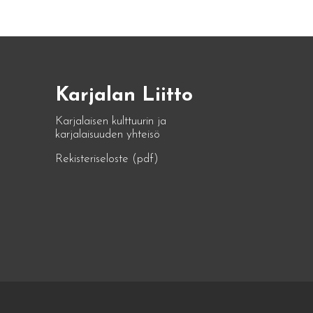
Karjalan Liitto
Karjalaisen kulttuurin ja
karjalaisuuden yhteisö
Rekisteriseloste (pdf)