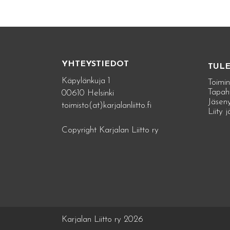
YHTEYSTIEDOT
TUL
Käpylänkuja 1
Toimin
Tapah
00610 Helsinki
Jäseny
toimisto(at)karjalanliitto.fi
Liity 
Copyright Karjalan Liitto ry
Karjalan Liitto ry 2026