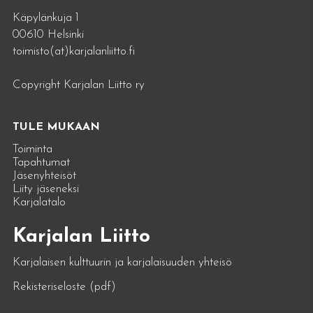
Käpylänkuja 1
00610 Helsinki
toimisto(at)karjalanliitto.fi
Copyright Karjalan Liitto ry
TULE MUKAAN
Toiminta
Tapahtumat
Jäsenyhteisöt
Liity jäseneksi
Karjalatalo
Karjalan Liitto
Karjalaisen kulttuurin ja karjalaisuuden yhteisö
Rekisteriseloste (pdf)