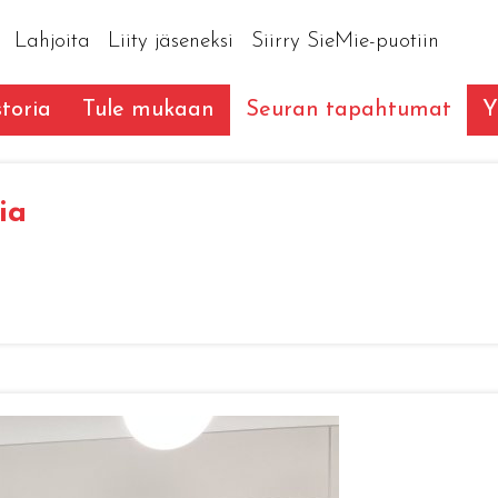
Lahjoita
Liity jäseneksi
Siirry SieMie-puotiin
toria
Tule mukaan
Seuran tapahtumat
Y
ia