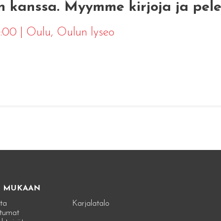
n kanssa. Myymme kirjoja ja pele
18:00
|
Oulu
, Oulun lyseo
E MUKAAN
ta
Karjalatalo
tumat