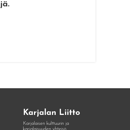
jä.
Karjalan Liitto
Karjalaisen kulttuurin ja
karjalaisuuden yhteisö