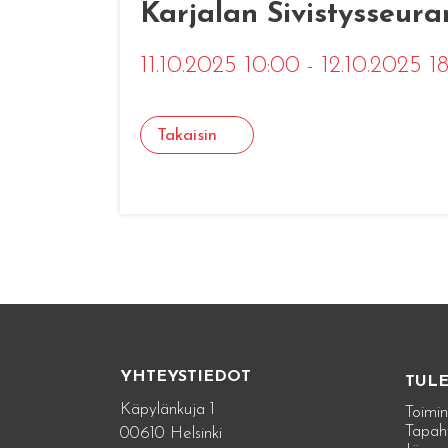
Karjalan Sivistysseura
11.10.2025 10:00 - 12.10.2025 
Takaisin
YHTEYSTIEDOT
TUL
Käpylänkuja 1
Toimin
Tapah
00610 Helsinki