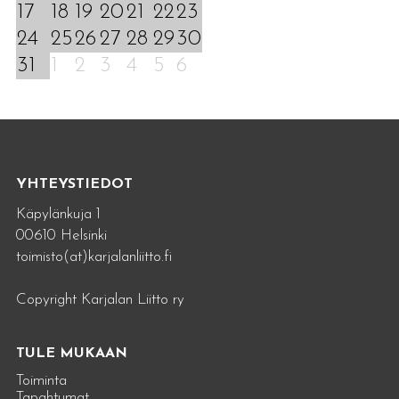
17
18
19
20
21
22
23
24
25
26
27
28
29
30
31
1
2
3
4
5
6
YHTEYSTIEDOT
Käpylänkuja 1
00610 Helsinki
toimisto(at)karjalanliitto.fi
Copyright Karjalan Liitto ry
TULE MUKAAN
Toiminta
Tapahtumat