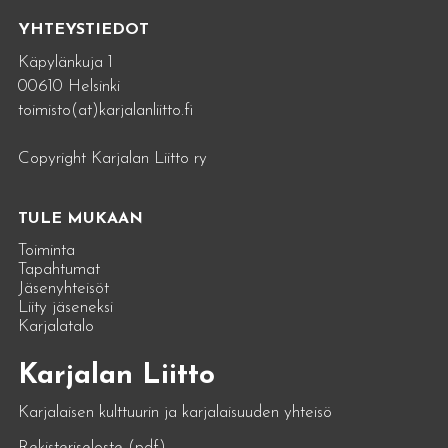
YHTEYSTIEDOT
Käpylänkuja 1
00610 Helsinki
toimisto(at)karjalanliitto.fi
Copyright Karjalan Liitto ry
TULE MUKAAN
Toiminta
Tapahtumat
Jäsenyhteisöt
Liity jäseneksi
Karjalatalo
Karjalan Liitto
Karjalaisen kulttuurin ja karjalaisuuden yhteisö
Rekisteriseloste (pdf)