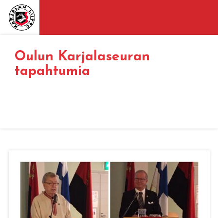
Oulun Karjalaseuran
tapahtumia