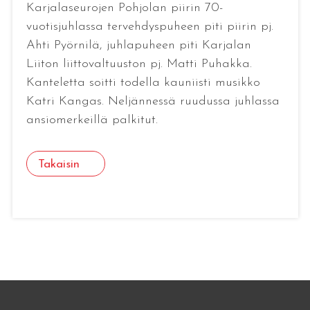
Karjalaseurojen Pohjolan piirin 70-
vuotisjuhlassa tervehdyspuheen piti piirin pj.
Ahti Pyörnilä, juhlapuheen piti Karjalan
Liiton liittovaltuuston pj. Matti Puhakka.
Kanteletta soitti todella kauniisti musikko
Katri Kangas. Neljännessä ruudussa juhlassa
ansiomerkeillä palkitut.
Takaisin