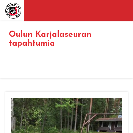
Oulun Karjalaseuran
tapahtumia