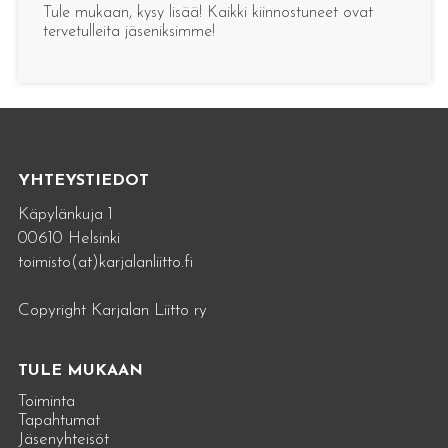
Tule mukaan, kysy lisää! Kaikki kiinnostuneet ovat
tervetulleita jäseniksimme!
YHTEYSTIEDOT
Käpylänkuja 1
00610 Helsinki
toimisto(at)karjalanliitto.fi
Copyright Karjalan Liitto ry
TULE MUKAAN
Toiminta
Tapahtumat
Jäsenyhteisöt