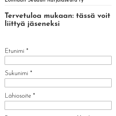
Loimaan Seudun Karjalaseura ry
Tervetuloa mukaan: tässä voit
liittyä jäseneksi
Etunimi
*
Sukunimi
*
Lähiosoite
*