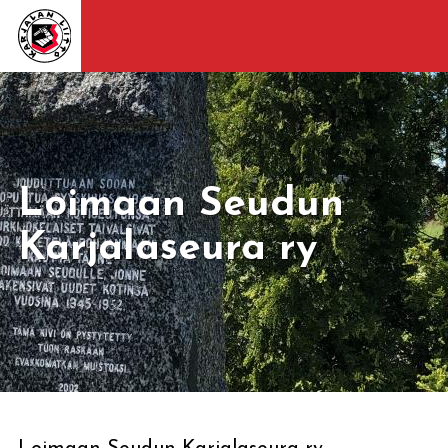
Loimaan Seudun
Karjalaseura ry