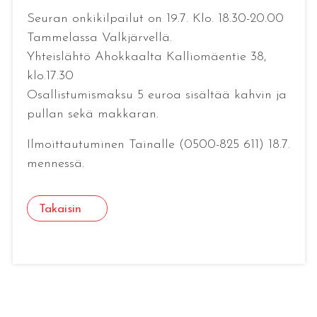
Seuran onkikilpailut on 19.7. Klo. 18.30-20.00
Tammelassa Valkjärvellä.
Yhteislähtö Ahokkaalta Kalliomäentie 38,
klo.17.30
Osallistumismaksu 5 euroa sisältää kahvin ja
pullan sekä makkaran.
Ilmoittautuminen Tainalle (0500-825 611) 18.7.
mennessä.
Takaisin