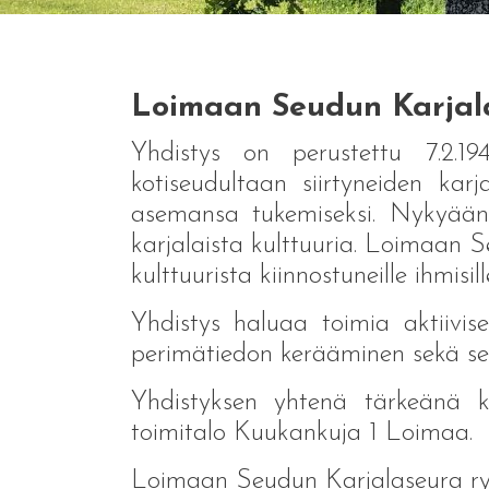
Loimaan Seudun Karjal
Yhdistys on perustettu 7.2.1
kotiseudultaan siirtyneiden kar
asemansa tukemiseksi. Nykyään 
karjalaista kulttuuria. Loimaan S
kulttuurista kiinnostuneille ihmisill
Yhdistys haluaa toimia aktiivise
perimätiedon kerääminen sekä sen 
Yhdistyksen yhtenä tärkeänä ko
toimitalo Kuukankuja 1 Loimaa.
Loimaan Seudun Karjalaseura ry 