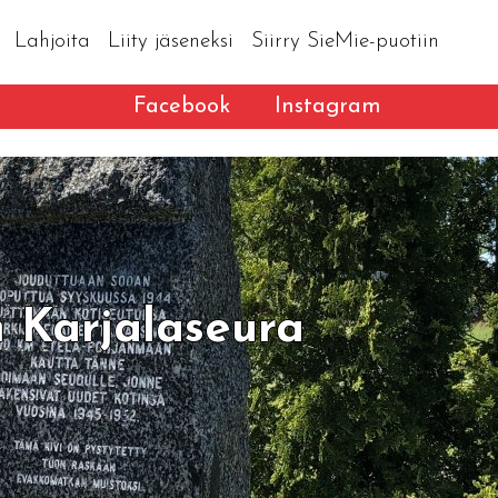
Lahjoita
Liity jäseneksi
Siirry SieMie-puotiin
Facebook
Instagram
 Karjalaseura