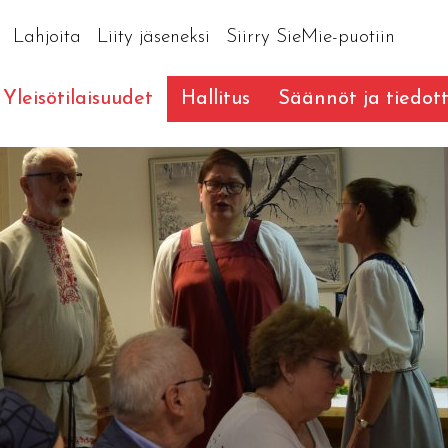
Lahjoita
Liity jäseneksi
Siirry SieMie-puotiin
Yleisötilaisuudet
Hallitus
Säännöt ja tiedot