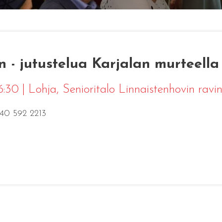
 - jutustelua Karjalan murteella
16:30
|
Lohja
, Senioritalo Linnaistenhovin ravi
040 592 2213