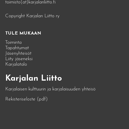
toimisto(at)karjalanliitto.fi
Copyright Karjalan Liitto ry
TULE MUKAAN
Toiminta
Tapahtumat
Jäsenyhteisöt
Liity jäseneksi
Karjalatalo
Karjalan Liitto
Karjalaisen kulttuurin ja karjalaisuuden yhteisö
Rekisteriseloste (pdf)