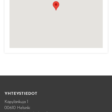
YHTEYSTIEDOT
Käpylänkuja 1
00610 Helsinki