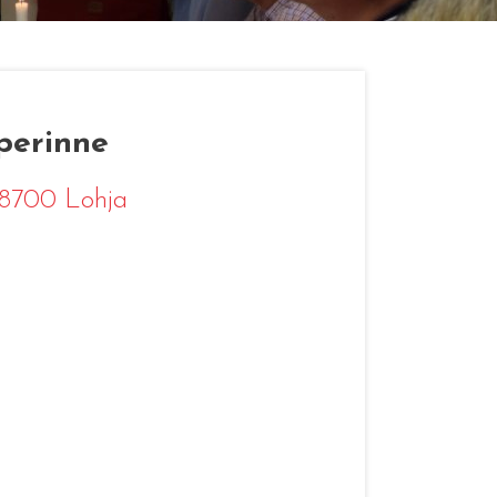
perinne
 08700 Lohja