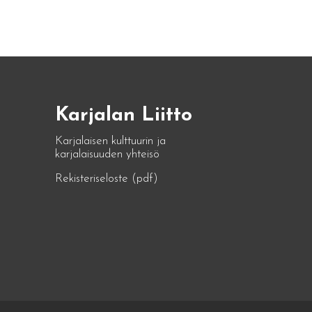
Karjalan Liitto
Karjalaisen kulttuurin ja
karjalaisuuden yhteisö
Rekisteriseloste (pdf)