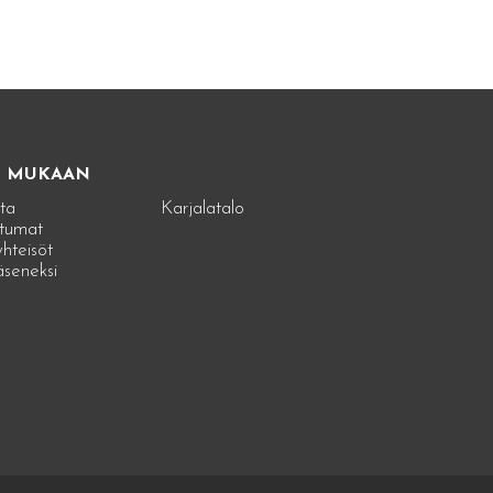
E MUKAAN
ta
Karjalatalo
tumat
hteisöt
jäseneksi