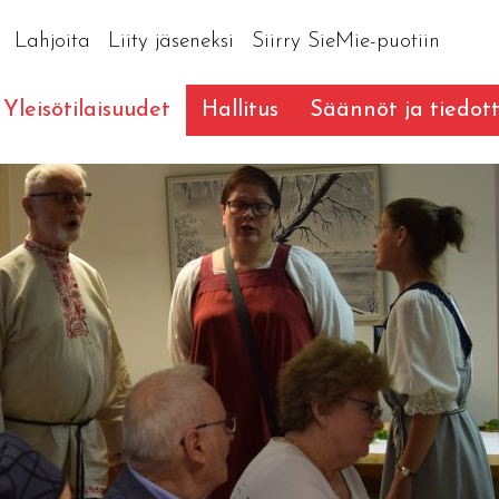
Lahjoita
Liity jäseneksi
Siirry SieMie-puotiin
Yleisötilaisuudet
Hallitus
Säännöt ja tiedot