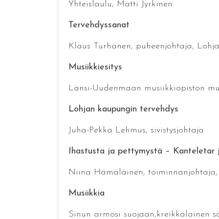
Yhteislaulu, Matti Jyrkinen
Tervehdyssanat
Klaus Turhanen, puheenjohtaja, Lohj
Musiikkiesitys
Länsi-Uudenmaan musiikkiopiston mus
Lohjan kaupungin tervehdys
Juha-Pekka Lehmus, sivistysjohtaja
Ihastusta ja pettymystä – Kanteletar 
Niina Hämäläinen, toiminnanjohtaja, 
Musiikkia
Sinun armosi suojaan,kreikkalainen sä