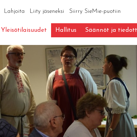
Lahjoita
Liity jäseneksi
Siirry SieMie-puotiin
Yleisötilaisuudet
Hallitus
Säännöt ja tiedot