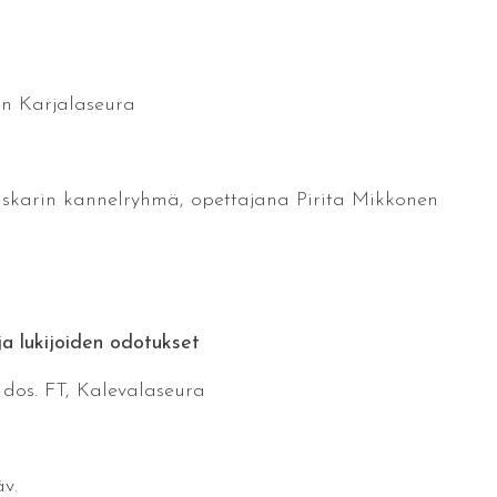
an Karjalaseura
karin kannelryhmä, opettajana Pirita Mikkonen
ja lukijoiden odotukset
dos. FT, Kalevalaseura
v.