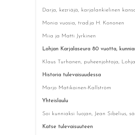
Darja, kezriäjä, karjalankielinen kans
Monia vuosia, trad.ja H. Kononen
Miia ja Matti Jyrkinen
Lohjan Karjalaseura 80 vuotta, kunni
Klaus Turhanen, puheenjohtaja, Lohj
Historia tulevaisuudessa
Marjo Matikainen-Kallström
Yhteislaulu
Soi kunniaksi luojan, Jean Sibelius, s
Katse tulevaisuuteen