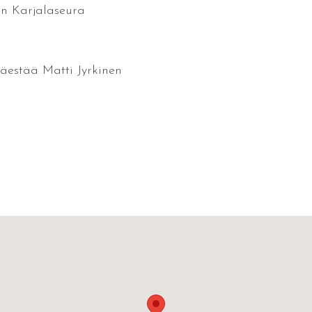
an Karjalaseura
 säestää Matti Jyrkinen