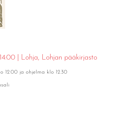
 14:00
|
Lohja
, Lohjan pääkirjasto
lo 12.00 ja ohjelma klo 12.30
sali