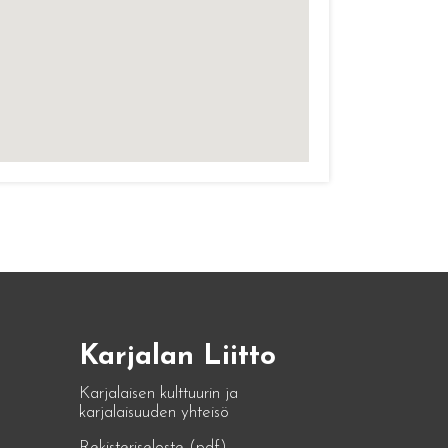
Karjalan Liitto
Karjalaisen kulttuurin ja
karjalaisuuden yhteisö
Rekisteriseloste (pdf)