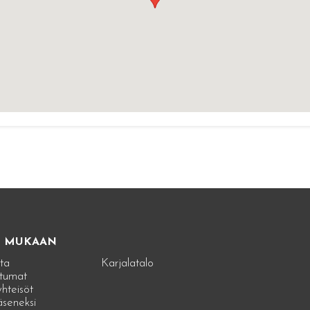
E MUKAAN
ta
Karjalatalo
tumat
hteisöt
jäseneksi