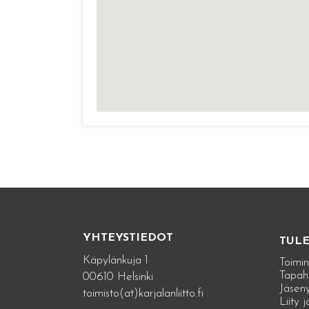
YHTEYSTIEDOT
TUL
Käpylänkuja 1
Toimin
Tapah
00610 Helsinki
Jäseny
toimisto(at)karjalanliitto.fi
Liity 