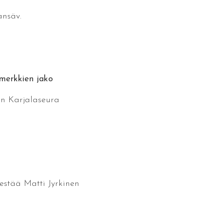
ansäv.
amerkkien jako
an Karjalaseura
äestää Matti Jyrkinen