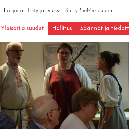
Lahjoita
Liity jäseneksi
Siirry SieMie-puotiin
Yleisötilaisuudet
Hallitus
Säännöt ja tiedot