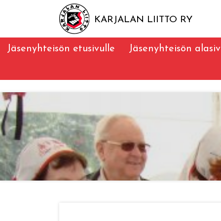
KARJALAN LIITTO RY
Jäsenyhteisön etusivulle
Jäsenyhteisön alasi