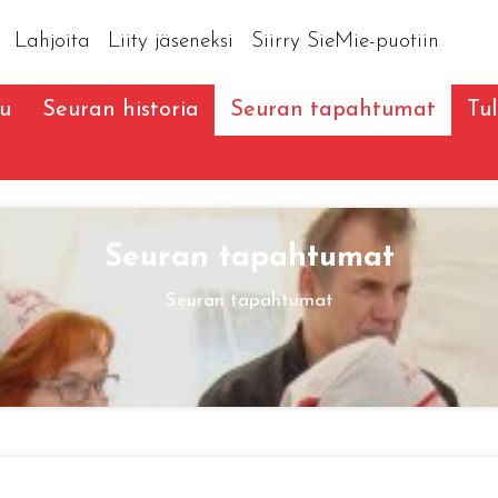
Lahjoita
Liity jäseneksi
Siirry SieMie-puotiin
vu
Seuran historia
Seuran tapahtumat
Tu
Seuran tapahtumat
Seuran tapahtumat