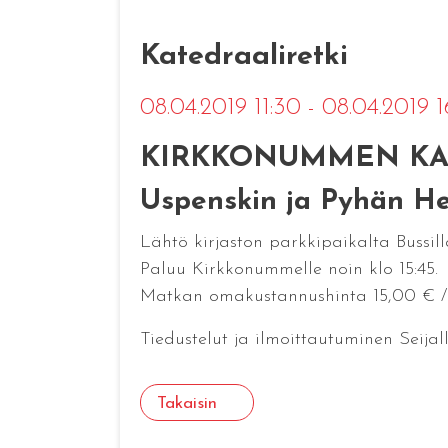
Katedraaliretki
08.04.2019 11:30 - 08.04.2019 
KIRKKONUMMEN KAR
Uspenskin ja Pyhän Hen
Lähtö kirjaston parkkipaikalta Bussilla
Paluu Kirkkonummelle noin klo 15:45.
Matkan omakustannushinta 15,00 € /h
Tiedustelut ja ilmoittautuminen Seija
Takaisin