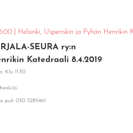
16:00
|
Helsinki
, Uspenskin ja Pyhän Henrikin 
JALA-SEURA ry:n
rikin Katedraali 8.4.2019
. Klo 11:30.
enkilö.
lle puh 050 5285461.