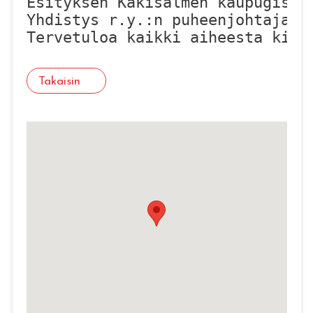
Esityksen Käkisalmen kaupugista
Yhdistys r.y.:n puheenjohtaja Le
Tervetuloa kaikki aiheesta kiin
Takaisin