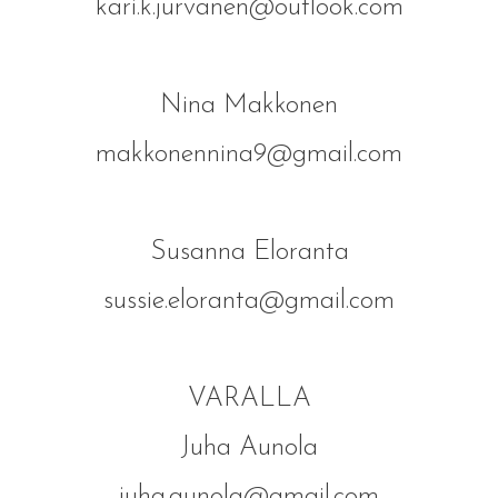
kari.k.jurvanen@outlook.com
Nina Makkonen
makkonennina9@gmail.com
Susanna Eloranta
sussie.eloranta@gmail.com
VARALLA
Juha Aunola
juha.aunola@gmail.com