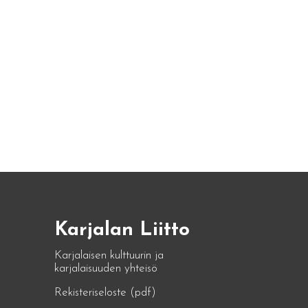
Karjalan Liitto
Karjalaisen kulttuurin ja
karjalaisuuden yhteisö
Rekisteriseloste (pdf)