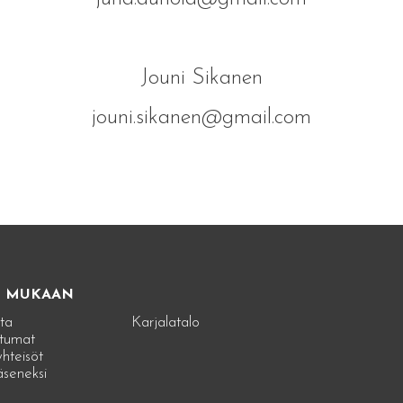
Jouni Sikanen
jouni.sikanen@gmail.com
E MUKAAN
ta
Karjalatalo
tumat
hteisöt
jäseneksi