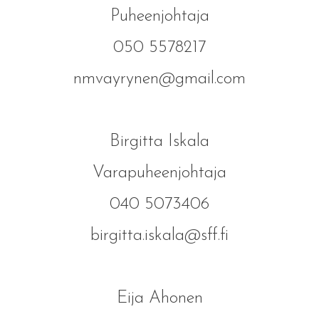
Puheenjohtaja
050 5578217
nmvayrynen@gmail.com
Birgitta Iskala
Varapuheenjohtaja
040 5073406
birgitta.iskala@sff.fi
Eija Ahonen