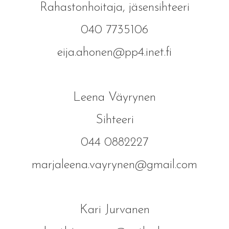
Rahastonhoitaja, jäsensihteeri
040 7735106
eija.ahonen@pp4.inet.fi
Leena Väyrynen
Sihteeri
044 0882227
marjaleena.vayrynen@gmail.com
Kari Jurvanen