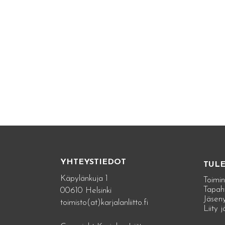
YHTEYSTIEDOT
TUL
Käpylänkuja 1
Toimin
Tapah
00610 Helsinki
Jäseny
toimisto(at)karjalanliitto.fi
Liity 