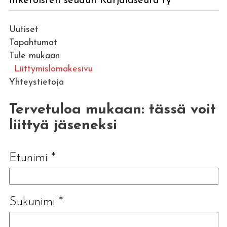
Inkeroisten seudun Karjalaseura ry
Uutiset
Tapahtumat
Tule mukaan
Liittymislomakesivu
Yhteystietoja
Tervetuloa mukaan: tässä voit
liittyä jäseneksi
Etunimi
*
Sukunimi
*