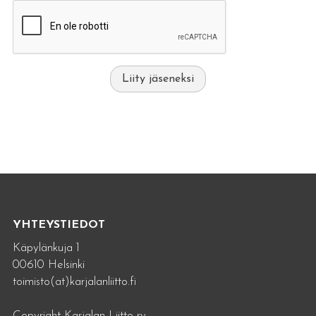
Liity jäseneksi
YHTEYSTIEDOT
Käpylänkuja 1
00610 Helsinki
toimisto(at)karjalanliitto.fi
Copyright Karjalan Liitto ry