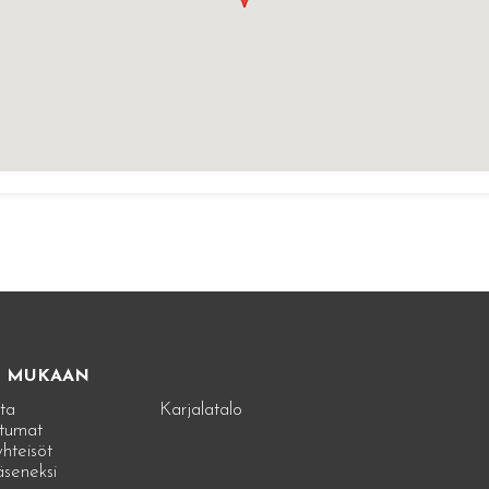
E MUKAAN
ta
Karjalatalo
tumat
hteisöt
jäseneksi