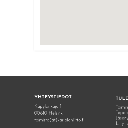
YHTEYSTIEDOT
TUL
Käpylänkuja 1
Toimin
Tapah
00610 Helsinki
Jäseny
toimisto(at)karjalanliitto.fi
Liity 