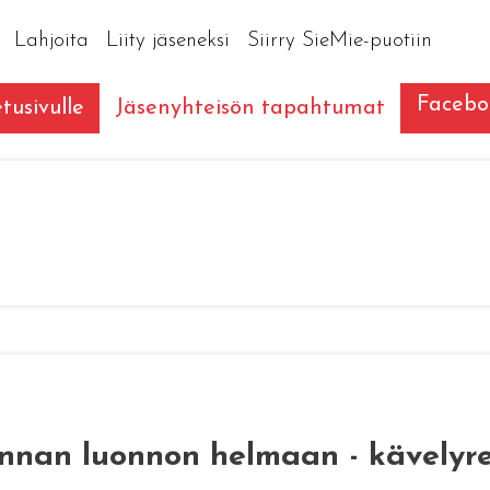
Lahjoita
Liity jäseneksi
Siirry SieMie-puotiin
Facebo
tusivulle
Jäsenyhteisön tapahtumat
nnan luonnon helmaan - kävelyre