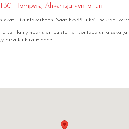
11:30
|
Tampere
, Ahvenisjärven laituri
kat -liikuntakerhoon. Saat hyvää ulkoiluseuraa, verta
a sen lähiympäristön puisto- ja luontopoluilla sekä j
ytyy aina kulkukumppani.