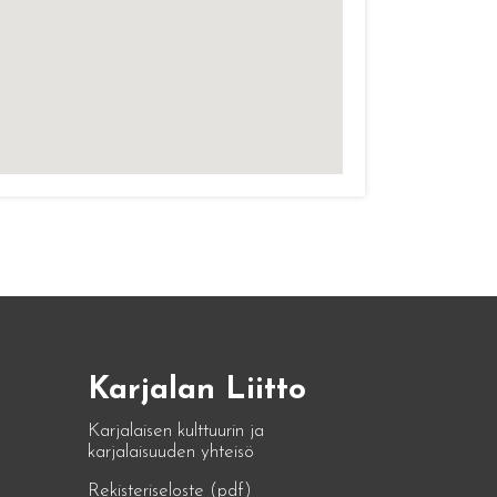
Karjalan Liitto
Karjalaisen kulttuurin ja
karjalaisuuden yhteisö
Rekisteriseloste (pdf)