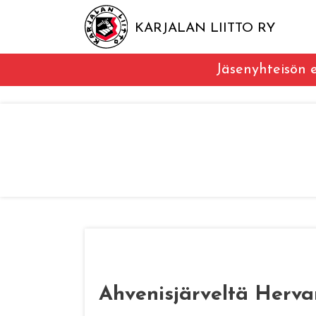
KARJALAN LIITTO RY
Jäsenyhteisön e
Ahvenisjärveltä Herva