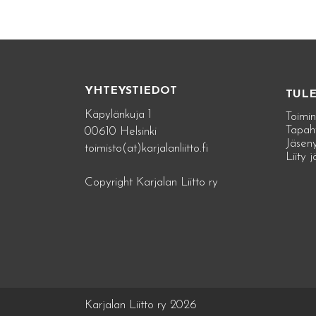
YHTEYSTIEDOT
TUL
Käpylänkuja 1
Toimin
Tapah
00610 Helsinki
Jäseny
toimisto(at)karjalanliitto.fi
Liity 
Copyright Karjalan Liitto ry
Karjalan Liitto ry 2026