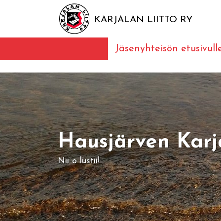
KARJALAN LIITTO RY
Jäsenyhteisön etusivull
Hausjärven Karj
Nii o lustii!