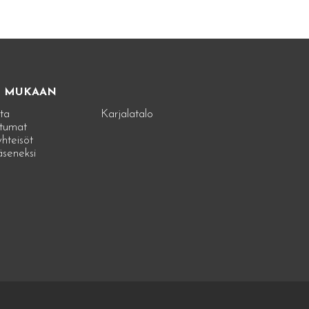
E MUKAAN
ta
Karjalatalo
tumat
hteisöt
jäseneksi