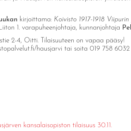
uukan
kirjoittama:
Koivisto 1917-1918 Viipurin
 Liiton 1. varapuheenjohtaja, kunnanjohtaja
Pe
tie 2-4, Oitti. Tilaisuuteen on vapaa pääsy!
stopalvelut.fi/hausjarvi tai soita 019 758 6032
ärven kansalaisopiston tilaisuus 30.11.