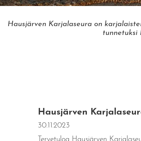
Hausjärven Karjalaseura on karjalaisten
tunnetuksi 
Hausjärven Karjalaseura
30.11.2023
Tervetuloa Hausjärven Karjalaseu