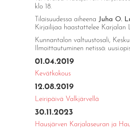
klo 18.
Tilaisuudessa aiheena
Juha O. L
Kirjailijaa haastattelee Karjalan
Kunnantalon valtuustosali, Keskus
Ilmoittautuminen netissä: uusi.opi
01.04.2019
Kevätkokous
12.08.2019
Leiripäivä Valkjärvellä
30.11.2023
Hausjärven Karjalaseuran ja Hausj