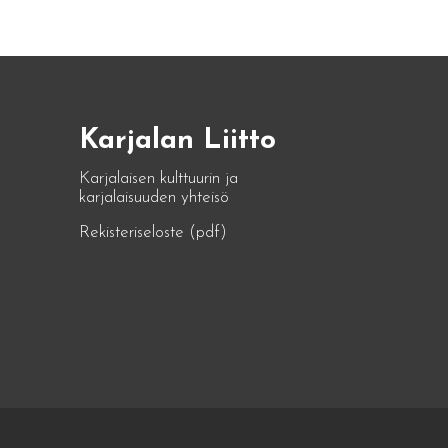
Karjalan Liitto
Karjalaisen kulttuurin ja
karjalaisuuden yhteisö
Rekisteriseloste (pdf)