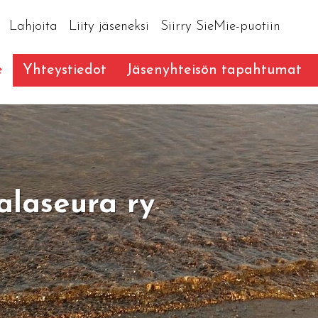
Lahjoita
Liity jäseneksi
Siirry SieMie-puotiin
e
Yhteystiedot
Jäsenyhteisön tapahtumat
alaseura ry