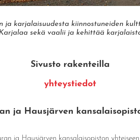
 ja karjalaisuudesta kiinnostuneiden kult
Karjalaa sekä vaalii ja kehittää karjalaista
Sivusto rakenteilla
yhteystiedot
n ja Hausjärven kansalaisopiston 
ran ja Hausjärven kansalaisopiston yhteiseen 