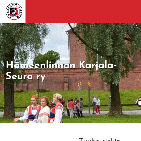
Hämeenlinnan Karjala-
Seura ry