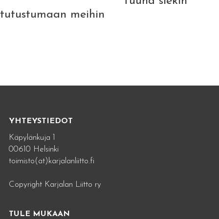
Tuuha siekin
tutustumaan meihin
YHTEYSTIEDOT
Käpylänkuja 1
00610 Helsinki
toimisto(at)karjalanliitto.fi
Copyright Karjalan Liitto ry
TULE MUKAAN