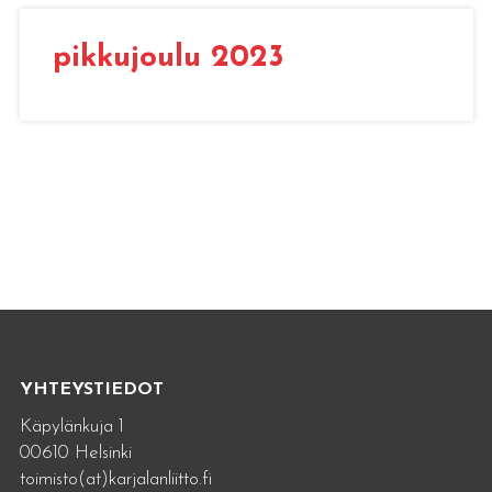
pikkujoulu 2023
YHTEYSTIEDOT
Käpylänkuja 1
00610 Helsinki
toimisto(at)karjalanliitto.fi