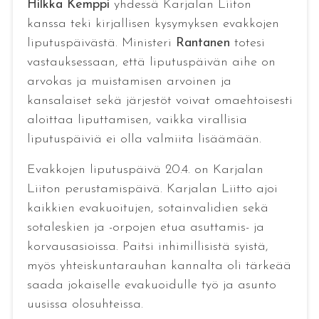
Hilkka Kemppi
yhdessä Karjalan Liiton
kanssa teki kirjallisen kysymyksen evakkojen
liputuspäivästä. Ministeri
Rantanen
totesi
vastauksessaan, että liputuspäivän aihe on
arvokas ja muistamisen arvoinen ja
kansalaiset sekä järjestöt voivat omaehtoisesti
aloittaa liputtamisen, vaikka virallisia
liputuspäiviä ei olla valmiita lisäämään.
Evakkojen liputuspäivä 20.4. on Karjalan
Liiton perustamispäivä. Karjalan Liitto ajoi
kaikkien evakuoitujen, sotainvalidien sekä
sotaleskien ja -orpojen etua asuttamis- ja
korvausasioissa. Paitsi inhimillisistä syistä,
myös yhteiskuntarauhan kannalta oli tärkeää
saada jokaiselle evakuoidulle työ ja asunto
uusissa olosuhteissa.