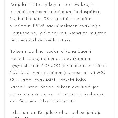
Karjalan Liitto ry käynnistää evakkojen
kunnioittamiseen tarkoitetun liputuspäivän
20. huhtikuuta 2025 ja siitä eteenpäin
vuosittain. Päivä saa nimekseen Evakkojen
liputuspäivä, jonka tarkoituksena on muistaa
Suomen sodissa evakuoituja.
Toisen maailmansodan aikana Suomi
menetti laajoja alueita, ja evakuoitiin
pysyvästi noin 440 000 ja väliaikaisesti lähes
200 000 ihmistä, joiden joukossa oli yli 200
000 lasta. Evakuointi kosketti koko
kansakuntaa. Sodan jälkeen evakuoitujen
sopeutuminen uuteen elämään oli keskeinen
osa Suomen jälleenrakennusta.
Eduskunnan Karjala-kerhon puheenjohtaja