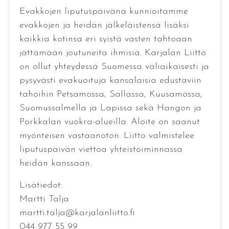
Evakkojen liputuspäivänä kunnioitamme
evakkojen ja heidän jälkeläistensä lisäksi
kaikkia kotinsa eri syistä vasten tahtoaan
jättämään joutuneita ihmisiä. Karjalan Liitto
on ollut yhteydessä Suomessa väliaikaisesti ja
pysyvästi evakuoituja kansalaisia edustaviin
tahoihin Petsamossa, Sallassa, Kuusamossa,
Suomussalmella ja Lapissa sekä Hangon ja
Porkkalan vuokra-alueilla. Aloite on saanut
myönteisen vastaanoton. Liitto valmistelee
liputuspäivän viettoa yhteistoiminnassa
heidän kanssaan.
Lisätiedot:
Martti Talja
martti.talja@karjalanliitto.fi
044 977 55 99