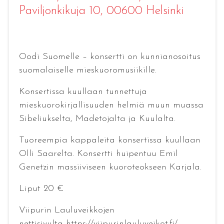
Paviljonkikuja 10, 00600 Helsinki
Oodi Suomelle – konsertti on kunnianosoitus
suomalaiselle mieskuoromusiikille.
Konsertissa kuullaan tunnettuja
mieskuorokirjallisuuden helmiä muun muassa
Sibeliukselta, Madetojalta ja Kuulalta.
Tuoreempia kappaleita konsertissa kuullaan
Olli Saarelta. Konsertti huipentuu Emil
Genetzin massiiviseen kuoroteokseen Karjala.
Liput 20 €
Viipurin Lauluveikkojen
nettisivulta https://viipurinlauluveikot.fi/