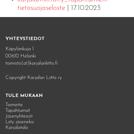
tietosuojaseloste
| 17.10.2023
YHTEYSTIEDOT
Käpylänkuja 1
00610 Helsinki
toimisto(at)karjalanliitto.fi
Copyright Karjalan Liitto ry
TULE MUKAAN
Toiminta
Tapahtumat
Jäsenyhteisöt
Liity jäseneksi
Karjalatalo