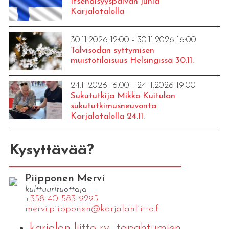
Itsenäisyyspäivän juhla
Karjalatalolla
30.11.2026 12:00 - 30.11.2026 16:00
Talvisodan syttymisen
muistotilaisuus Helsingissä 30.11.
24.11.2026 16:00 - 24.11.2026 19:00
Sukututkija Mikko Kuitulan
sukututkimusneuvonta
Karjalatalolla 24.11.
Kysyttävää?
Piipponen Mervi
kulttuurituottaja
+358 40 583 9295
mervi.​piipponen@​kar​jala​nlii​tto.​fi
karjalan-liitto-ry_tapahtumien-