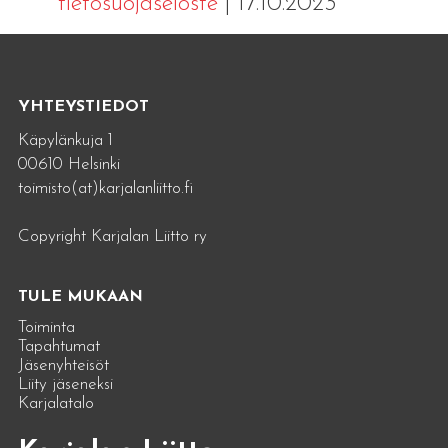
tietosuojaseloste
| 17.10.2023
YHTEYSTIEDOT
Käpylänkuja 1
00610 Helsinki
toimisto(at)karjalanliitto.fi
Copyright Karjalan Liitto ry
TULE MUKAAN
Toiminta
Tapahtumat
Jäsenyhteisöt
Liity jäseneksi
Karjalatalo