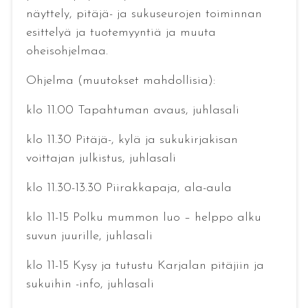
näyttely, pitäjä- ja sukuseurojen toiminnan
esittelyä ja tuotemyyntiä ja muuta
oheisohjelmaa.
Ohjelma (muutokset mahdollisia):
klo 11.00 Tapahtuman avaus, juhlasali
klo 11.30 Pitäjä-, kylä ja sukukirjakisan
voittajan julkistus, juhlasali
klo 11.30-13.30 Piirakkapaja, ala-aula
klo 11-15 Polku mummon luo – helppo alku
suvun juurille, juhlasali
klo 11-15 Kysy ja tutustu Karjalan pitäjiin ja
sukuihin -info, juhlasali