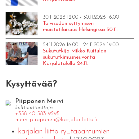
30.11.2026 12:00 - 30.11.2026 16:00
Talvisodan syttymisen
muistotilaisuus Helsingissä 30.11.
24.11.2026 16:00 - 24.11.2026 19:00
Sukututkija Mikko Kuitulan
sukututkimusneuvonta
Karjalatalolla 24.11.
Kysyttävää?
Piipponen Mervi
kulttuurituottaja
+358 40 583 9295
mervi.​piipponen@​kar​jala​nlii​tto.​fi
karjalan-liitto-ry_tapahtumien-