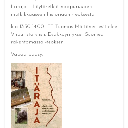
Itäraja – Löytöretkiä naapuruuden
mutkikkaaseen historiaan -teoksesta
klo 13.30-14.00 FT Tuomas Möttönen esittelee
Viipurista viisii: Evakkoyritykset Suomea
rakentamassa -teoksen.
Vapaa pääsy.