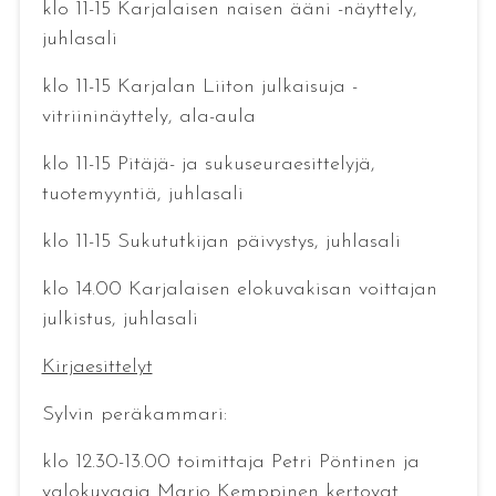
klo 11-15 Karjalaisen naisen ääni -näyttely,
juhlasali
klo 11-15 Karjalan Liiton julkaisuja -
vitriininäyttely, ala-aula
klo 11-15 Pitäjä- ja sukuseuraesittelyjä,
tuotemyyntiä, juhlasali
klo 11-15 Sukututkijan päivystys, juhlasali
klo 14.00 Karjalaisen elokuvakisan voittajan
julkistus, juhlasali
Kirjaesittelyt
Sylvin peräkammari:
klo 12.30-13.00 toimittaja Petri Pöntinen ja
valokuvaaja Marjo Kemppinen kertovat