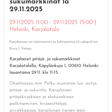
sukumarkkinat la
29.11.2025
29.11.2025 11:00 - 29.11.2025 15:00
|
Helsinki
, Karjalatalo
Karjalaisuus on tutustumista ja kohtaamisia yli sukupolvien.
Kuva J. Vataja.
Karjalaiset pitäjä- ja sukumarkkinat
Karjalatalolla, Käpylänkuja 1, 00610 Helsinki
lauantaina 29.11. klo 11-15.
Ohjelmassa mm. Polku mummon luo -esitys,
pitäjä- ja sukuinfo, Karjalaisen
pitäjäkirjakisan ja elokuvakisan
palkitseminen, kirjaesittelyjä,
piirakkapaja, karjalaisen naisen ääni -