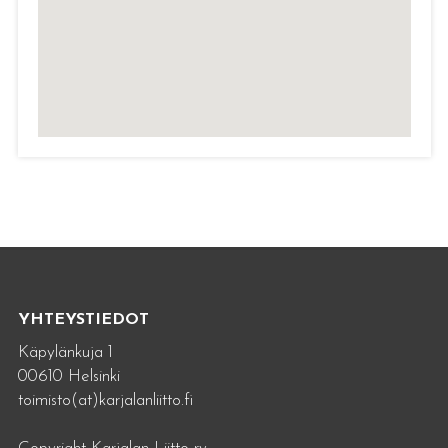
YHTEYSTIEDOT
Käpylänkuja 1
00610 Helsinki
toimisto(at)karjalanliitto.fi