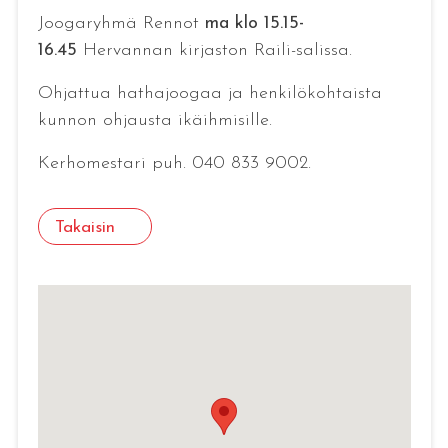
Joogaryhmä Rennot
ma klo 15.15-
16.45
Hervannan kirjaston Raili-salissa.
Ohjattua hathajoogaa ja henkilökohtaista
kunnon ohjausta ikäihmisille.
Kerhomestari puh. 040 833 9002.
Takaisin