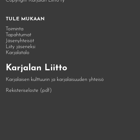
Copyright Karjalan Liitto ry
TULE MUKAAN
Toiminta
Tapahtumat
Jäsenyhteisöt
Liity jäseneksi
Karjalatalo
Karjalan Liitto
Karjalaisen kulttuurin ja karjalaisuuden yhteisö
Rekisteriseloste (pdf)