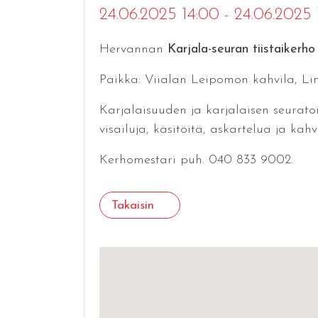
24.06.2025 14:00 - 24.06.2025
Hervannan
Karjala-seuran tiistaikerho
Paikka: Viialan Leipomon kahvila, Li
Karjalaisuuden ja karjalaisen seurato
visailuja, käsitöitä, askartelua ja kahv
Kerhomestari puh. 040 833 9002.
Takaisin