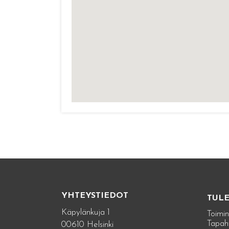
YHTEYSTIEDOT
TUL
Käpylänkuja 1
Toimin
Tapah
00610 Helsinki