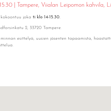
 15:30
|
Tampere
, Viialan Leipomon kahvila, L
kokoontuu joka
ti klo 14-15.30.
ndforsinkatu 2, 33720 Tampere.
iminnan esittelyä, uusien jäsenten tapaamista, haastat
ittelua.