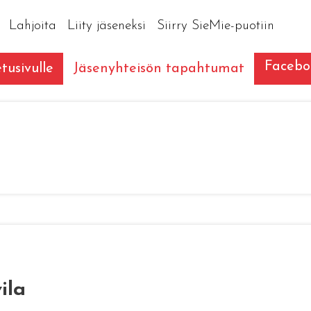
Lahjoita
Liity jäseneksi
Siirry SieMie-puotiin
Facebo
tusivulle
Jäsenyhteisön tapahtumat
ila