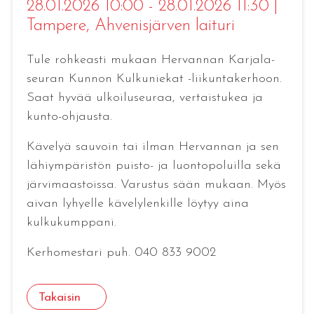
28.01.2026 10:00 - 28.01.2026 11:30
|
Tampere
, Ahvenisjärven laituri
Tule rohkeasti mukaan Hervannan Karjala-
seuran Kunnon Kulkuniekat -liikuntakerhoon.
Saat hyvää ulkoiluseuraa, vertaistukea ja
kunto-ohjausta.
Kävelyä sauvoin tai ilman Hervannan ja sen
lähiympäristön puisto- ja luontopoluilla sekä
järvimaastoissa. Varustus sään mukaan. Myös
aivan lyhyelle kävelylenkille löytyy aina
kulkukumppani.
Kerhomestari puh. 040 833 9002
Takaisin