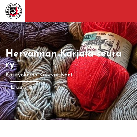
Hervannan Karjala-seura
ry
Käsityökerho Kätevät Käet
Etusivulle