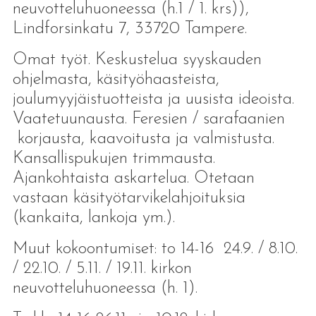
neuvotteluhuoneessa (h.1 / 1. krs)),
Lindforsinkatu 7, 33720 Tampere.
Omat työt. Keskustelua syyskauden
ohjelmasta, käsityöhaasteista,
joulumyyjäistuotteista ja uusista ideoista.
Vaatetuunausta. Feresien / sarafaanien
korjausta, kaavoitusta ja valmistusta.
Kansallispukujen trimmausta.
Ajankohtaista askartelua. Otetaan
vastaan käsityötarvikelahjoituksia
(kankaita, lankoja ym.).
Muut kokoontumiset: to 14-16 24.9. / 8.10.
/ 22.10. / 5.11. / 19.11. kirkon
neuvotteluhuoneessa (h. 1).